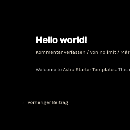
Zum
Beitragsnavigation
Inhalt
springen
Hello world!
Kommentar verfassen
/ Von
nolimit
/
März
Welcome to
Astra Starter Templates
. This 
←
Vorheriger Beitrag